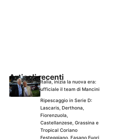
Articoli recenti
Italia, inizia la nuova era:
ufficiale il team di Mancini
Ripescaggio in Serie D:
Lascaris, Derthona,
Fiorenzuola,
Castellanzese, Grassina e
Tropical Coriano
Festeggiano. Fasano Fuori