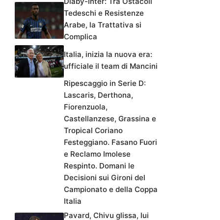
Diaby-Inter: Tra Ostacoli
Tedeschi e Resistenze
Arabe, la Trattativa si
Complica
Italia, inizia la nuova era:
ufficiale il team di Mancini
Ripescaggio in Serie D:
Lascaris, Derthona,
Fiorenzuola,
Castellanzese, Grassina e
Tropical Coriano
Festeggiano. Fasano Fuori
e Reclamo Imolese
Respinto. Domani le
Decisioni sui Gironi del
Campionato e della Coppa
Italia
Pavard, Chivu glissa, lui