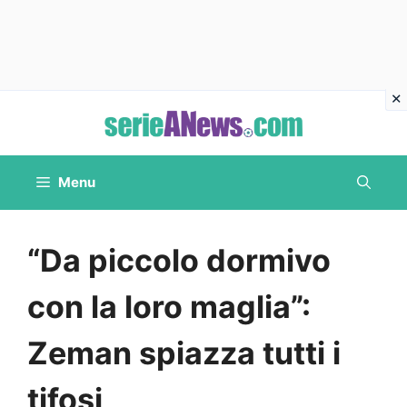
Vai
al
contenuto
Menu
“Da piccolo dormivo
con la loro maglia”:
Zeman spiazza tutti i
tifosi