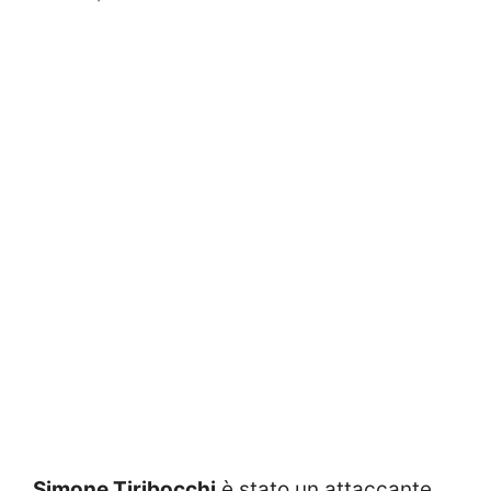
Simone Tiribocchi
è stato un attaccante