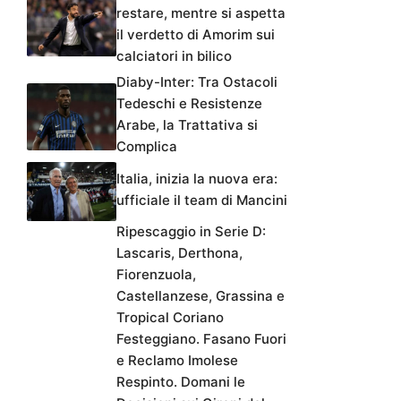
restare, mentre si aspetta
il verdetto di Amorim sui
calciatori in bilico
Diaby-Inter: Tra Ostacoli
Tedeschi e Resistenze
Arabe, la Trattativa si
Complica
Italia, inizia la nuova era:
ufficiale il team di Mancini
Ripescaggio in Serie D:
Lascaris, Derthona,
Fiorenzuola,
Castellanzese, Grassina e
Tropical Coriano
Festeggiano. Fasano Fuori
e Reclamo Imolese
Respinto. Domani le