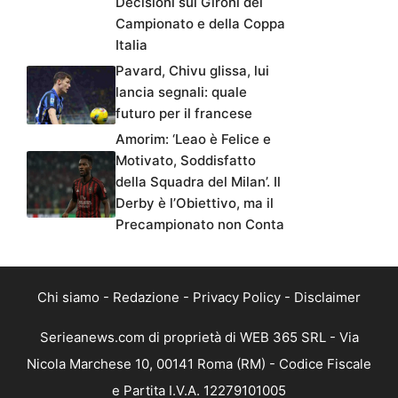
Decisioni sui Gironi del
Campionato e della Coppa
Italia
Pavard, Chivu glissa, lui
lancia segnali: quale
futuro per il francese
Amorim: ‘Leao è Felice e
Motivato, Soddisfatto
della Squadra del Milan’. Il
Derby è l’Obiettivo, ma il
Precampionato non Conta
Chi siamo
-
Redazione
-
Privacy Policy
-
Disclaimer
Serieanews.com di proprietà di WEB 365 SRL - Via
Nicola Marchese 10, 00141 Roma (RM) - Codice Fiscale
e Partita I.V.A. 12279101005