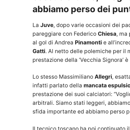
abbiamo perso dei punt
La
Juve
, dopo varie occasioni dei pa
pareggiare con Federico
Chiesa
, ma 
al gol di Andrea
Pinamonti
e all’incre
Gatti
. Al netto delle polemiche per 
prestazione della ‘Vecchia Signora’ è
Lo stesso Massimiliano
Allegri
, esatt
infatti parlato della
mancata espulsi
prestazione dei suoi calciatori: “Vogli
arbitrali. Siamo stati leggeri, abbiamo
sfida importante ed abbiamo perso pu
Il tecnico toscano ha poi continuato il