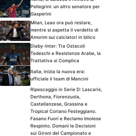
Pellegrini: un altro senatore per
Gasperini
Milan, Leao ora può restare,
mentre si aspetta il verdetto di
Amorim sui calciatori in bilico
Diaby-Inter: Tra Ostacoli
Tedeschi e Resistenze Arabe, la
Trattativa si Complica
Italia, inizia la nuova era:
ufficiale il team di Mancini
Ripescaggio in Serie D: Lascaris,
Derthona, Fiorenzuola,
Castellanzese, Grassina e
Tropical Coriano Festeggiano.
Fasano Fuori e Reclamo Imolese
Respinto. Domani le Decisioni
sui Gironi del Campionato e