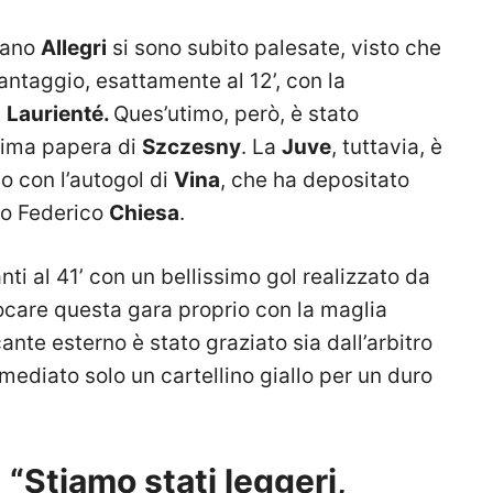
liano
Allegri
si sono subito palesate, visto che
antaggio, esattamente al 12’, con la
d
Laurienté.
Ques’utimo, però, è stato
sima papera di
Szczesny
. La
Juve
, tuttavia, è
o con l’autogol di
Vina
, che ha depositato
so Federico
Chiesa
.
ti al 41’ con un bellissimo gol realizzato da
iocare questa gara proprio con la maglia
ante esterno è stato graziato sia dall’arbitro
imediato solo un cartellino giallo per un duro
 “Stiamo stati leggeri,