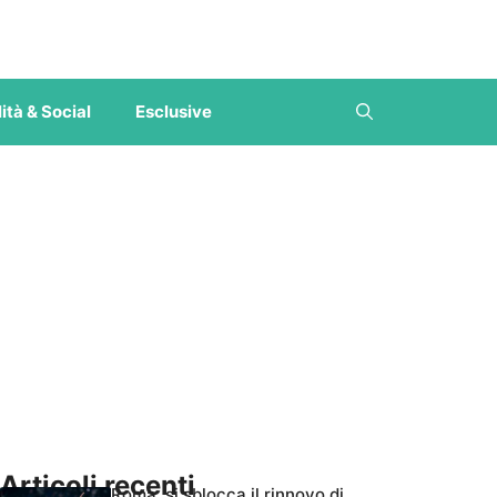
ità & Social
Esclusive
Articoli recenti
Roma, si sblocca il rinnovo di