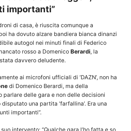
i importanti”
droni di casa, è riuscita comunque a
poi ha dovuto alzare bandiera bianca dinanzi
dibile autogol nei minuti finali di Federico
il mancato rosso a Domenico
Berardi
, la
 stata davvero deludente.
amente ai microfoni ufficiali di ‘DAZN’, non ha
one
di Domenico Berardi, ma della
o parlare delle gara e non delle decisioni
 disputato una partita ‘farfallina’. Era una
nti importanti”.
 suo intervento: “Qualche gara l’ho fatta e so