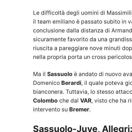
Le difficoltà degli uomini di Massimi
il team emiliano è passato subito in v
conclusione dalla distanza di Arman
sicuramente favorito da una grandis
riuscita a pareggiare nove minuti dop
nella propria porta un cross pericolo
Ma il
Sassuolo
è andato di nuovo avan
Domenico
Berardi
, il quale poteva g
bianconera. Tuttavia, lo stesso attacc
Colombo
che dal
VAR
, visto che ha r
intervento su
Bremer
.
Sassuolo-Juve, Allegri: