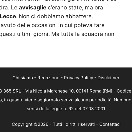
adra. Le
avvisaglie
c’erano state, ma ora
Lecce
. Non ci dobbiamo abbattere.
avuto delle occasioni in cui poteva fare
uesti ultimi giorni. Ma tutta la squadra non
Chi siamo
-
Redazione
-
Privacy Policy
-
Disclaimer
 365 SRL - Via Nicola Marchese 10, 00141 Roma (RM) - Codice F
, in quanto viene aggiornato senza alcuna periodicità. Non può 
sensi della legge n. 62 del 07.03.2001
Copyright ©2026 - Tutti i diritti riservati -
Contattaci