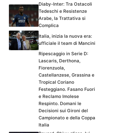
Diaby-Inter: Tra Ostacoli
Tedeschi e Resistenze
Arabe, la Trattativa si
Complica
Italia, inizia la nuova era:
ufficiale il team di Mancini
Ripescaggio in Serie D:
Lascaris, Derthona,
Fiorenzuola,
Castellanzese, Grassina e
Tropical Coriano
Festeggiano. Fasano Fuori
e Reclamo Imolese
Respinto. Domani le
Decisioni sui Gironi del
Campionato e della Coppa
Italia