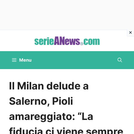
Vai
al
contenuto
Menu
Il Milan delude a
Salerno, Pioli
amareggiato: “La
fiducia ci viene sempre