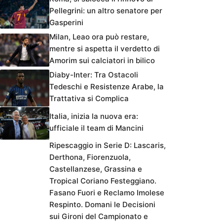
Pellegrini: un altro senatore per
Gasperini
Milan, Leao ora può restare,
mentre si aspetta il verdetto di
Amorim sui calciatori in bilico
Diaby-Inter: Tra Ostacoli
Tedeschi e Resistenze Arabe, la
Trattativa si Complica
Italia, inizia la nuova era:
ufficiale il team di Mancini
Ripescaggio in Serie D: Lascaris,
Derthona, Fiorenzuola,
Castellanzese, Grassina e
Tropical Coriano Festeggiano.
Fasano Fuori e Reclamo Imolese
Respinto. Domani le Decisioni
sui Gironi del Campionato e