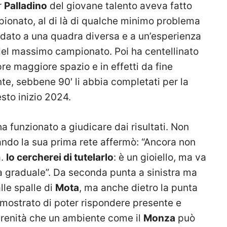
r
Palladino
del giovane talento aveva fatto
ampionato, al di là di qualche minimo problema
ffidato a una quadra diversa e a un’esperienza
 del massimo campionato. Poi ha centellinato
re maggiore spazio e in effetti da fine
e, sebbene 90′ li abbia completati per la
sto inizio 2024.
ha funzionato a giudicare dai risultati. Non
ndo la sua prima rete affermò: “Ancora non
à.
Io cercherei di tutelarlo
: è un gioiello, ma va
a graduale”. Da seconda punta a sinistra ma
lle spalle di
Mota
, ma anche dietro la punta
mostrato di poter rispondere presente e
 serenità che un ambiente come il
Monza
può