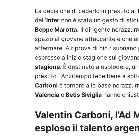
La decisione di cederlo in prestito al
dell’
Inter
non è stato un gesto di sfidu
Beppe Marotta.
Il dirigente nerazzur
spazio al giovane attaccante e che a
affermare. A riprova di ciò risuonano p
espresso a inizio stagione sul giovan
stagione
. È destinato a esplodere, 
prestito”. Anzitempo fece bene a sotto
Carboni
è tornare alla base nerazzurra
Valencia
e
Betis Siviglia
hanno chiest
Valentin Carboni, l’Ad 
esploso il talento arge