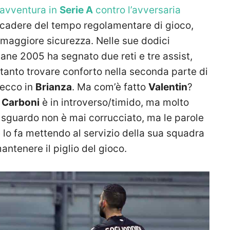
 avventura in
Serie A
contro l’avversaria
 scadere del tempo regolamentare di gioco,
maggiore sicurezza. Nelle sue dodici
vane 2005 ha segnato due reti e tre assist,
anto trovare conforto nella seconda parte di
secco in
Brianza
. Ma com’è fatto
Valentin
?
,
Carboni
è in introverso/timido, ma molto
 sguardo non è mai corrucciato, ma le parole
lo fa mettendo al servizio della sua squadra
antenere il piglio del gioco.