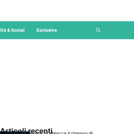
ità & Social
Esclusive
Articoli recenti
Roma, si sblocca il rinnovo di