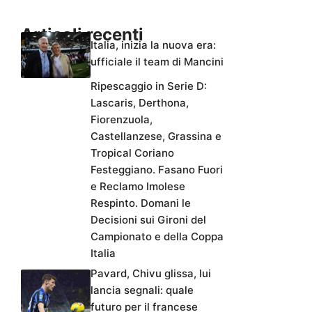
Articoli recenti
Italia, inizia la nuova era:
ufficiale il team di Mancini
Ripescaggio in Serie D:
Lascaris, Derthona,
Fiorenzuola,
Castellanzese, Grassina e
Tropical Coriano
Festeggiano. Fasano Fuori
e Reclamo Imolese
Respinto. Domani le
Decisioni sui Gironi del
Campionato e della Coppa
Italia
Pavard, Chivu glissa, lui
lancia segnali: quale
futuro per il francese