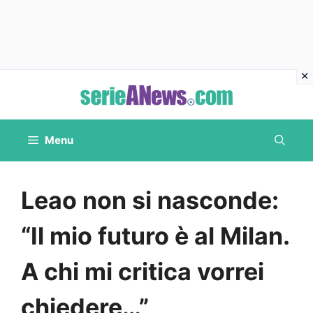
Vai
al
contenuto
Menu
Leao non si nasconde:
“Il mio futuro è al Milan.
A chi mi critica vorrei
chiedere…”