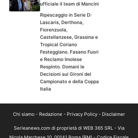
ufficiale il team di Mancini
Ripescaggio in Serie D:
Lascaris, Derthona,
Fiorenzuola,
Castellanzese, Grassina e
Tropical Coriano
Festeggiano. Fasano Fuori
e Reclamo Imolese
Respinto. Domani le
Decisioni sui Gironi del
Campionato e della Coppa
Italia
Chi siamo
-
Redazione
-
Privacy Policy
-
Disclaimer
Serieanews.com di proprietà di WEB 365 SRL - Via
Nicola Marchese 10, 00141 Roma (RM) - Codice Fiscale