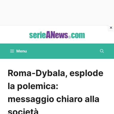
Vai
al
contenuto
Menu
Roma-Dybala, esplode
la polemica:
messaggio chiaro alla
società