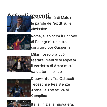
Articoli recenti
Italia, la verità di Maldini:
le parole dell’ex dt sulle
dimissioni
Roma, si sblocca il rinnovo
di Pellegrini: un altro
senatore per Gasperini
Milan, Leao ora può
restare, mentre si aspetta
il verdetto di Amorim sui
calciatori in bilico
Diaby-Inter: Tra Ostacoli
Tedeschi e Resistenze
Arabe, la Trattativa si
Complica
Italia, inizia la nuova era: