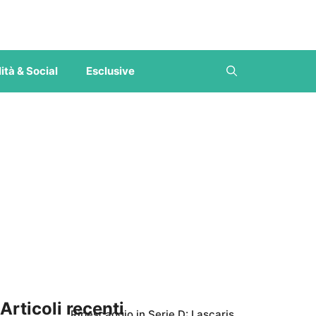
ità & Social
Esclusive
Articoli recenti
Ripescaggio in Serie D: Lascaris,