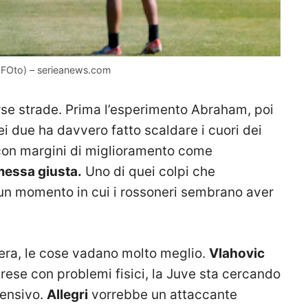
aFOto) – serieanews.com
rse strade. Prima l’esperimento Abraham, poi
ei due ha davvero fatto scaldare i cuori dei
e con margini di miglioramento come
essa giusta.
Uno di quei colpi che
 un momento in cui i rossoneri sembrano aver
era, le cose vadano molto meglio.
Vlahovic
prese con problemi fisici, la Juve sta cercando
fensivo.
Allegri
vorrebbe un attaccante