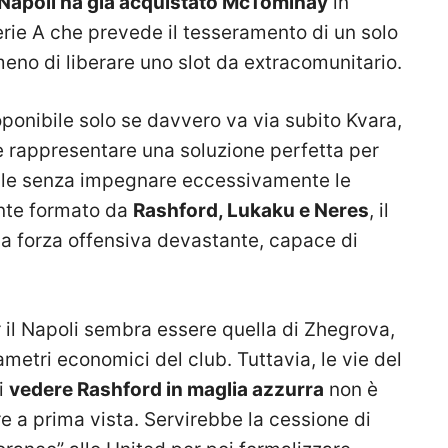
l Napoli ha già acquistato McTominay
in
Serie A che prevede il tesseramento di un solo
meno di liberare uno slot da extracomunitario.
oponibile solo se davvero va via subito Kvara,
 rappresentare una soluzione perfetta per
iale senza impegnare eccessivamente le
dente formato da
Rashford, Lukaku e Neres
, il
a forza offensiva devastante, capace di
 il Napoli sembra essere quella di Zhegrova,
ametri economici del club. Tuttavia, le vie del
di
vedere Rashford in maglia azzurra
non è
a prima vista. Servirebbe la cessione di