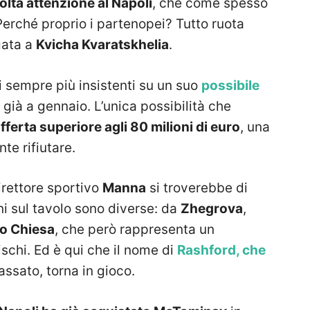
olta attenzione al Napoli
, che come spesso
erché proprio i partenopei? Tutto ruota
gata a
Kvicha Kvaratskhelia
.
ci sempre più insistenti su un suo
possibile
già a gennaio. L’unica possibilità che
fferta superiore agli 80 milioni di euro
, una
te rifiutare.
irettore sportivo
Manna
si troverebbe di
ni sul tavolo sono diverse: da
Zhegrova
,
co Chiesa
, che però rappresenta un
schi. Ed è qui che il nome di
Rashford, che
assato, torna in gioco.