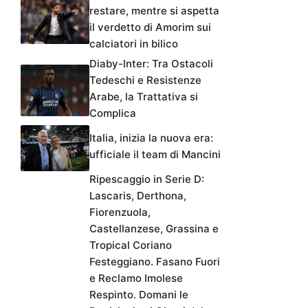
restare, mentre si aspetta
il verdetto di Amorim sui
calciatori in bilico
Diaby-Inter: Tra Ostacoli
Tedeschi e Resistenze
Arabe, la Trattativa si
Complica
Italia, inizia la nuova era:
ufficiale il team di Mancini
Ripescaggio in Serie D:
Lascaris, Derthona,
Fiorenzuola,
Castellanzese, Grassina e
Tropical Coriano
Festeggiano. Fasano Fuori
e Reclamo Imolese
Respinto. Domani le