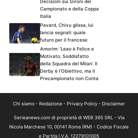
Decisioni sui Gironi del
Campionato e della Coppa
Italia
Pavard, Chivu glissa, lui
lancia segnali: quale
futuro per il francese
Amorim: ‘Leao è Felice e
Motivato, Soddisfatto
della Squadra del Milan’. Il
Derby è l’Obiettivo, ma il
Precampionato non Conta
Chi siamo
-
Redazione
-
Privacy Policy
-
Disclaimer
Serieanews.com di proprietà di WEB 365 SRL - Via
Nicola Marchese 10, 00141 Roma (RM) - Codice Fiscale
e Partita I.V.A. 12279101005