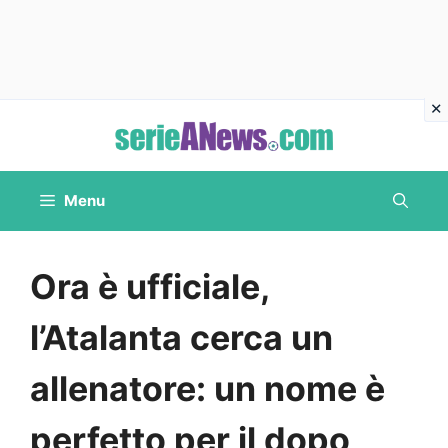
Vai
al
contenuto
Menu
Ora è ufficiale,
l’Atalanta cerca un
allenatore: un nome è
perfetto per il dopo