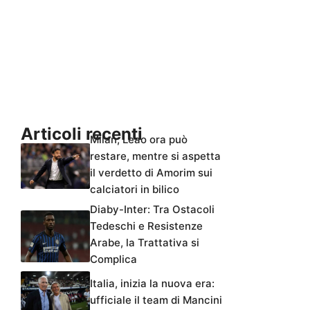
Articoli recenti
Milan, Leao ora può
restare, mentre si aspetta
il verdetto di Amorim sui
calciatori in bilico
Diaby-Inter: Tra Ostacoli
Tedeschi e Resistenze
Arabe, la Trattativa si
Complica
Italia, inizia la nuova era:
ufficiale il team di Mancini