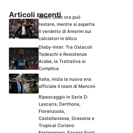
Articoli recenti
Milan, Leao ora può
restare, mentre si aspetta
il verdetto di Amorim sui
calciatori in bilico
Diaby-Inter: Tra Ostacoli
Tedeschi e Resistenze
Arabe, la Trattativa si
Complica
Italia, inizia la nuova era:
ufficiale il team di Mancini
Ripescaggio in Serie D:
Lascaris, Derthona,
Fiorenzuola,
Castellanzese, Grassina e
Tropical Coriano
Festeggiano. Fasano Fuori