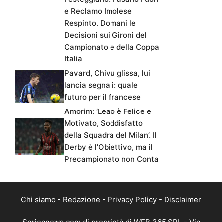
e Reclamo Imolese
Respinto. Domani le
Decisioni sui Gironi del
Campionato e della Coppa
Italia
Pavard, Chivu glissa, lui
lancia segnali: quale
futuro per il francese
Amorim: ‘Leao è Felice e
Motivato, Soddisfatto
della Squadra del Milan’. Il
Derby è l’Obiettivo, ma il
Precampionato non Conta
Chi siamo
-
Redazione
-
Privacy Policy
-
Disclaimer
Serieanews.com di proprietà di WEB 365 SRL - Via