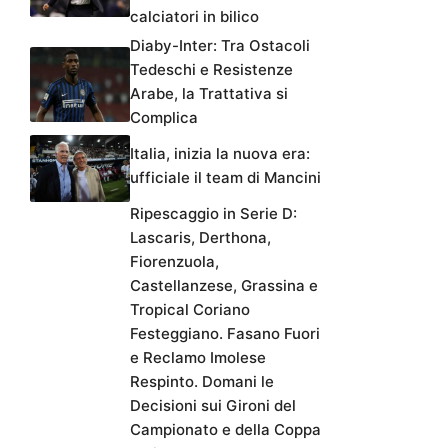
calciatori in bilico
Diaby-Inter: Tra Ostacoli
Tedeschi e Resistenze
Arabe, la Trattativa si
Complica
Italia, inizia la nuova era:
ufficiale il team di Mancini
Ripescaggio in Serie D:
Lascaris, Derthona,
Fiorenzuola,
Castellanzese, Grassina e
Tropical Coriano
Festeggiano. Fasano Fuori
e Reclamo Imolese
Respinto. Domani le
Decisioni sui Gironi del
Campionato e della Coppa