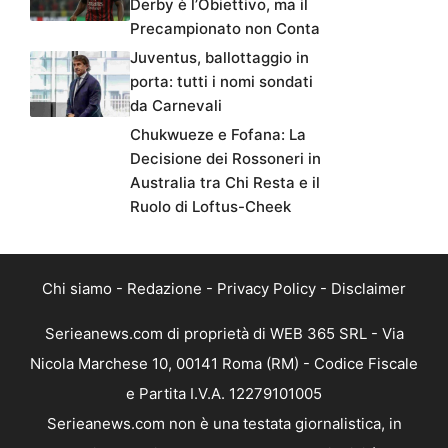
Derby è l’Obiettivo, ma il
Precampionato non Conta
Juventus, ballottaggio in
porta: tutti i nomi sondati
da Carnevali
Chukwueze e Fofana: La
Decisione dei Rossoneri in
Australia tra Chi Resta e il
Ruolo di Loftus-Cheek
Chi siamo
-
Redazione
-
Privacy Policy
-
Disclaimer
Serieanews.com di proprietà di WEB 365 SRL - Via
Nicola Marchese 10, 00141 Roma (RM) - Codice Fiscale
e Partita I.V.A. 12279101005
Serieanews.com non è una testata giornalistica, in