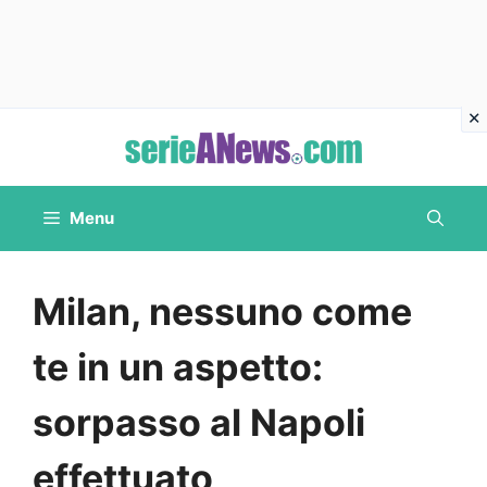
Vai
al
contenuto
Menu
Milan, nessuno come
te in un aspetto:
sorpasso al Napoli
effettuato