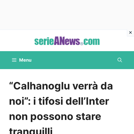
Vai
al
contenuto
Menu
“Calhanoglu verrà da
noi”: i tifosi dell’Inter
non possono stare
tranquilli