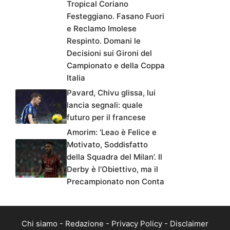
Tropical Coriano
Festeggiano. Fasano Fuori
e Reclamo Imolese
Respinto. Domani le
Decisioni sui Gironi del
Campionato e della Coppa
Italia
Pavard, Chivu glissa, lui
lancia segnali: quale
futuro per il francese
Amorim: ‘Leao è Felice e
Motivato, Soddisfatto
della Squadra del Milan’. Il
Derby è l’Obiettivo, ma il
Precampionato non Conta
Chi siamo
-
Redazione
-
Privacy Policy
-
Disclaimer