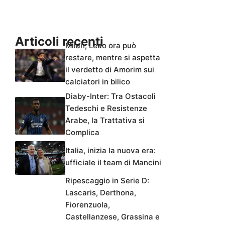
Articoli recenti
Milan, Leao ora può
restare, mentre si aspetta
il verdetto di Amorim sui
calciatori in bilico
Diaby-Inter: Tra Ostacoli
Tedeschi e Resistenze
Arabe, la Trattativa si
Complica
Italia, inizia la nuova era:
ufficiale il team di Mancini
Ripescaggio in Serie D:
Lascaris, Derthona,
Fiorenzuola,
Castellanzese, Grassina e