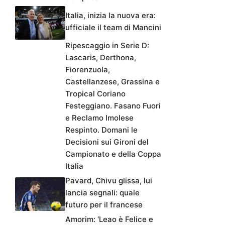
Italia, inizia la nuova era:
ufficiale il team di Mancini
Ripescaggio in Serie D:
Lascaris, Derthona,
Fiorenzuola,
Castellanzese, Grassina e
Tropical Coriano
Festeggiano. Fasano Fuori
e Reclamo Imolese
Respinto. Domani le
Decisioni sui Gironi del
Campionato e della Coppa
Italia
Pavard, Chivu glissa, lui
lancia segnali: quale
futuro per il francese
Amorim: ‘Leao è Felice e