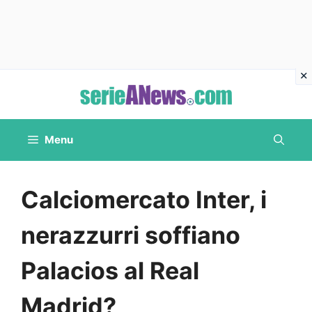
Vai
al
contenuto
Menu
Calciomercato Inter, i
nerazzurri soffiano
Palacios al Real
Madrid?