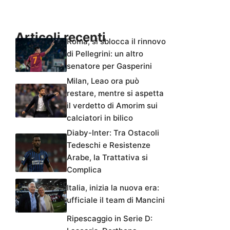
Articoli recenti
Roma, si sblocca il rinnovo
di Pellegrini: un altro
senatore per Gasperini
Milan, Leao ora può
restare, mentre si aspetta
il verdetto di Amorim sui
calciatori in bilico
Diaby-Inter: Tra Ostacoli
Tedeschi e Resistenze
Arabe, la Trattativa si
Complica
Italia, inizia la nuova era:
ufficiale il team di Mancini
Ripescaggio in Serie D: