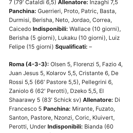
7 (79′ Cataldi 6,5)
Allenatore:
Inzaghi 7,5
Panchina:
Guerrieri, Proto, Patric, Basta,
Durmisi, Berisha, Neto, Jordao, Correa,
Caicedo
Indisponibili:
Wallace (10 giorni),
Berisha (5 giorni), Lukaku (10 giorni), Luiz
Felipe (15 giorni)
Squalificati:
–
Roma (4-3-3):
Olsen 5, Florenzi 5, Fazio 4,
Juan Jesus 5, Kolarov 5,5, Cristante 6, De
Rossi 5,5 (66′ Pastore 5,5), Pellegrini 6,
Zaniolo 6 (62′ Perotti), Dzeko 5,5, El
Shaarawy 5 (83′ Schick sv)
Allenatore:
Di
Francesco 5
Panchina:
Mirante, Fuzato,
Santon, Pastore, Nzonzi, Coric, Kluivert,
Perotti, Under
Indisponibili:
Bianda (60