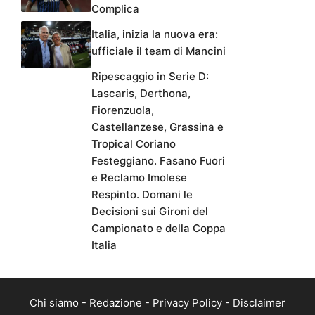
Complica
Italia, inizia la nuova era:
ufficiale il team di Mancini
Ripescaggio in Serie D:
Lascaris, Derthona,
Fiorenzuola,
Castellanzese, Grassina e
Tropical Coriano
Festeggiano. Fasano Fuori
e Reclamo Imolese
Respinto. Domani le
Decisioni sui Gironi del
Campionato e della Coppa
Italia
Chi siamo
-
Redazione
-
Privacy Policy
-
Disclaimer