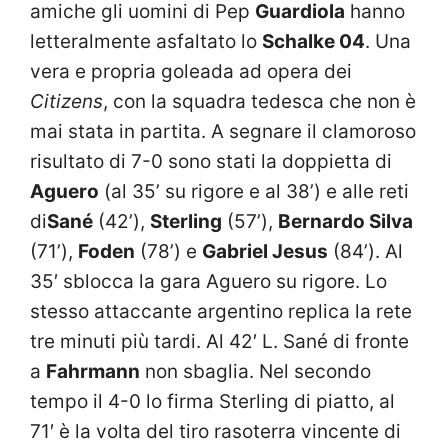
amiche gli uomini di Pep
Guardiola
hanno
letteralmente asfaltato lo
Schalke 04
. Una
vera e propria goleada ad opera dei
Citizens
, con la squadra tedesca che non è
mai stata in partita. A segnare il clamoroso
risultato di 7-0 sono stati la doppietta di
Aguero
(al 35’ su rigore e al 38’) e alle reti
di
Sané
(42’),
Sterling
(57’),
Bernardo Silva
(71’),
Foden
(78’) e
Gabriel Jesus
(84’). Al
35′ sblocca la gara Aguero su rigore. Lo
stesso attaccante argentino replica la rete
tre minuti più tardi. Al 42′ L. Sané di fronte
a
Fahrmann
non sbaglia. Nel secondo
tempo il 4-0 lo firma Sterling di piatto, al
71′ è la volta del tiro rasoterra vincente di