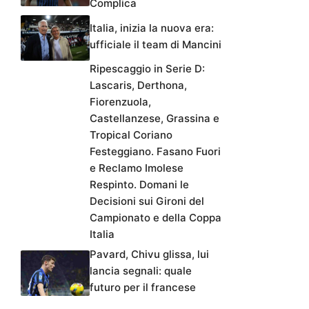
Complica
Italia, inizia la nuova era:
ufficiale il team di Mancini
Ripescaggio in Serie D:
Lascaris, Derthona,
Fiorenzuola,
Castellanzese, Grassina e
Tropical Coriano
Festeggiano. Fasano Fuori
e Reclamo Imolese
Respinto. Domani le
Decisioni sui Gironi del
Campionato e della Coppa
Italia
Pavard, Chivu glissa, lui
lancia segnali: quale
futuro per il francese