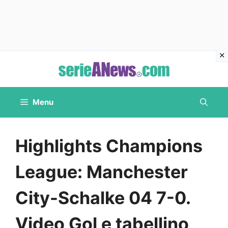
Vai
al
contenuto
Menu
Highlights Champions
League: Manchester
City-Schalke 04 7-0.
Video Gol e tabellino