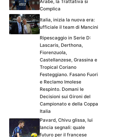
Arabe, la Trattativa si
Complica
Italia, inizia la nuova era:
ufficiale il team di Mancini
Ripescaggio in Serie D:
Lascaris, Derthona,
Fiorenzuola,
Castellanzese, Grassina e
Tropical Coriano
Festeggiano. Fasano Fuori
e Reclamo Imolese
Respinto. Domani le
Decisioni sui Gironi del
Campionato e della Coppa
Italia
Pavard, Chivu glissa, lui
lancia segnali: quale
futuro per il francese