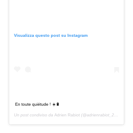
Visualizza questo post su Instagram
En toute quiétude ! ☀️🔋
Un post condiviso da
Adrien Rabiot
(@adrienrabiot_25) in data: