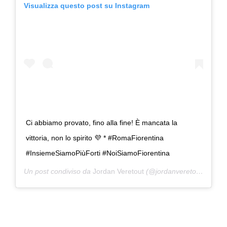
Visualizza questo post su Instagram
Ci abbiamo provato, fino alla fine! È mancata la
vittoria, non lo spirito 💜 * #RomaFiorentina
#InsiemeSiamoPiùForti #NoiSiamoFiorentina
Un post condiviso da
Jordan Veretout
(@jordanveretout17) in data: