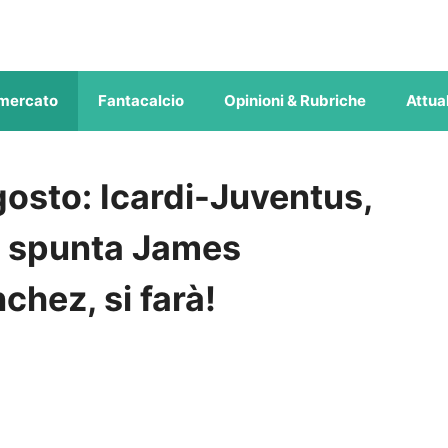
mercato
Fantacalcio
Opinioni & Rubriche
Attual
osto: Icardi-Juventus,
an, spunta James
chez, si farà!