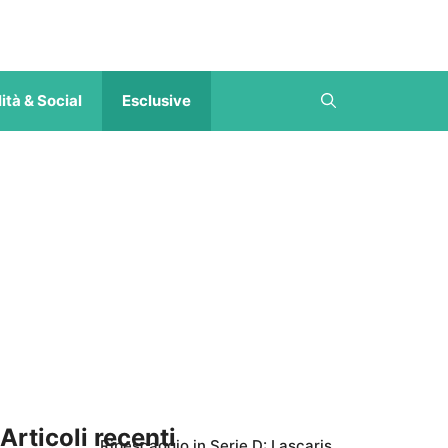
ità & Social
Esclusive
Articoli recenti
Ripescaggio in Serie D: Lascaris,