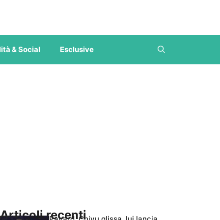
ità & Social
Esclusive
Articoli recenti
Pavard, Chivu glissa, lui lancia