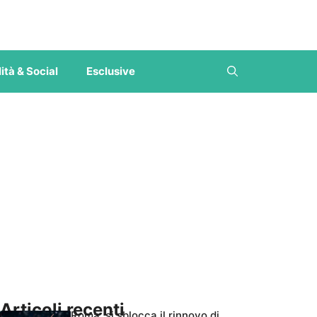
ità & Social
Esclusive
Articoli recenti
Roma, si sblocca il rinnovo di