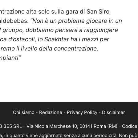
razione alta solo sulla gara di San Siro
Valdebebas:
“Non è un problema giocare in un
a il gruppo, dobbiamo pensare a raggiungere
cca d’ostacoli, lo Shakhtar ha i mezzi per
remo il livello della concentrazione.
pianti”
Chi siamo
-
Redazione
-
Privacy Policy
-
Disclaimer
 365 SRL - Via Nicola Marchese 10, 00141 Roma (RM) - Codice F
, in quanto viene aggiornato senza alcuna periodicità. Non può 