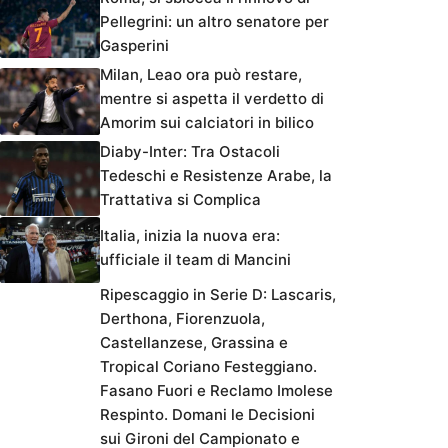
Pellegrini: un altro senatore per
Gasperini
Milan, Leao ora può restare,
mentre si aspetta il verdetto di
Amorim sui calciatori in bilico
Diaby-Inter: Tra Ostacoli
Tedeschi e Resistenze Arabe, la
Trattativa si Complica
Italia, inizia la nuova era:
ufficiale il team di Mancini
Ripescaggio in Serie D: Lascaris,
Derthona, Fiorenzuola,
Castellanzese, Grassina e
Tropical Coriano Festeggiano.
Fasano Fuori e Reclamo Imolese
Respinto. Domani le Decisioni
sui Gironi del Campionato e