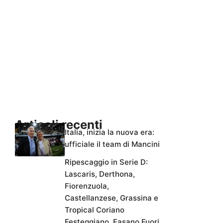
Articoli recenti
Italia, inizia la nuova era:
ufficiale il team di Mancini
Ripescaggio in Serie D:
Lascaris, Derthona,
Fiorenzuola,
Castellanzese, Grassina e
Tropical Coriano
Festeggiano. Fasano Fuori