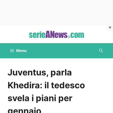
Vai
al
contenuto
Menu
Juventus, parla
Khedira: il tedesco
svela i piani per
gennaio