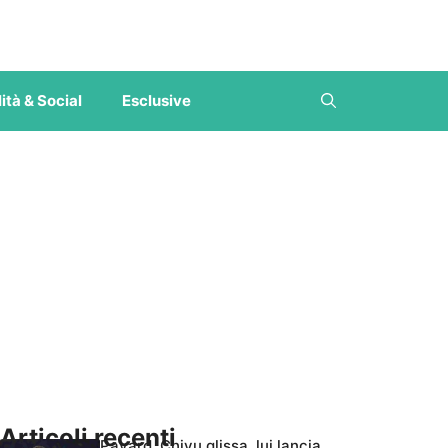
ità & Social
Esclusive
Articoli recenti
Pavard, Chivu glissa, lui lancia