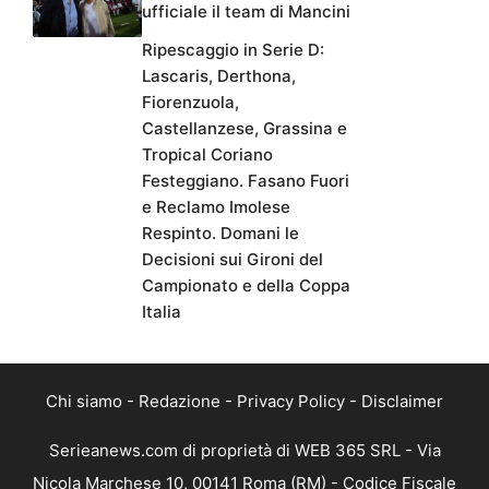
ufficiale il team di Mancini
Ripescaggio in Serie D:
Lascaris, Derthona,
Fiorenzuola,
Castellanzese, Grassina e
Tropical Coriano
Festeggiano. Fasano Fuori
e Reclamo Imolese
Respinto. Domani le
Decisioni sui Gironi del
Campionato e della Coppa
Italia
Chi siamo
-
Redazione
-
Privacy Policy
-
Disclaimer
Serieanews.com di proprietà di WEB 365 SRL - Via
Nicola Marchese 10, 00141 Roma (RM) - Codice Fiscale