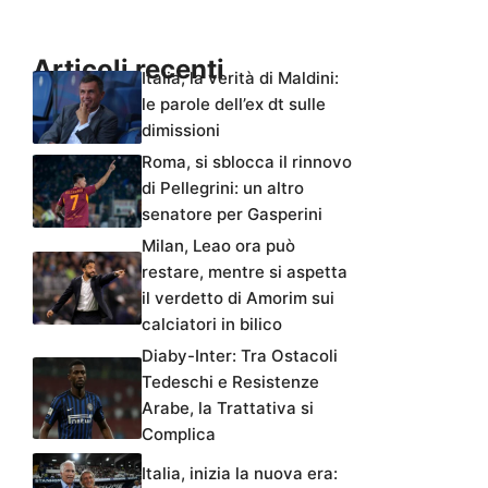
Articoli recenti
Italia, la verità di Maldini:
le parole dell’ex dt sulle
dimissioni
Roma, si sblocca il rinnovo
di Pellegrini: un altro
senatore per Gasperini
Milan, Leao ora può
restare, mentre si aspetta
il verdetto di Amorim sui
calciatori in bilico
Diaby-Inter: Tra Ostacoli
Tedeschi e Resistenze
Arabe, la Trattativa si
Complica
Italia, inizia la nuova era: