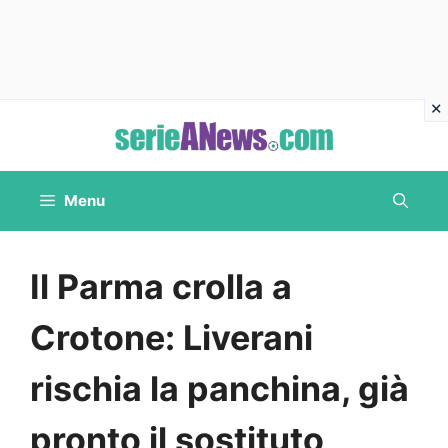
Vai
al
contenuto
Menu
Il Parma crolla a
Crotone: Liverani
rischia la panchina, già
pronto il sostituto