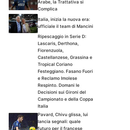
Arabe, la Trattativa si
Complica
Italia, inizia la nuova era:
ufficiale il team di Mancini
Ripescaggio in Serie D:
Lascaris, Derthona,
Fiorenzuola,
Castellanzese, Grassina e
Tropical Coriano
Festeggiano. Fasano Fuori
e Reclamo Imolese
Respinto. Domani le
Decisioni sui Gironi del
Campionato e della Coppa
Italia
Pavard, Chivu glissa, lui
lancia segnali: quale
futuro per il francese