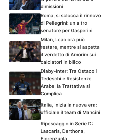
dimissioni
Roma, si sblocca il rinnovo
di Pellegrini: un altro
senatore per Gasperini
Milan, Leao ora può
restare, mentre si aspetta
il verdetto di Amorim sui
calciatori in bilico
Diaby-Inter: Tra Ostacoli
Tedeschi e Resistenze
Arabe, la Trattativa si
Complica
Italia, inizia la nuova era:
ufficiale il team di Mancini
Ripescaggio in Serie D:
Lascaris, Derthona,
Fiorenzuola,