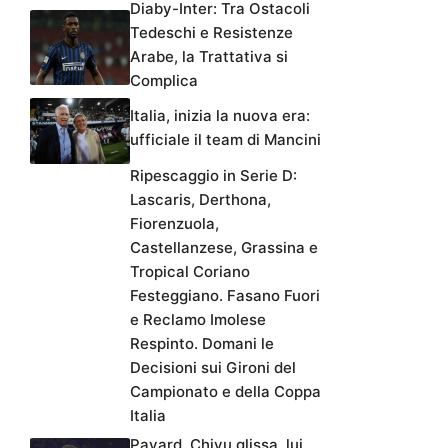
Diaby-Inter: Tra Ostacoli
Tedeschi e Resistenze
Arabe, la Trattativa si
Complica
Italia, inizia la nuova era:
ufficiale il team di Mancini
Ripescaggio in Serie D:
Lascaris, Derthona,
Fiorenzuola,
Castellanzese, Grassina e
Tropical Coriano
Festeggiano. Fasano Fuori
e Reclamo Imolese
Respinto. Domani le
Decisioni sui Gironi del
Campionato e della Coppa
Italia
Pavard, Chivu glissa, lui