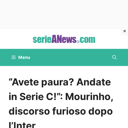
Vai
al
contenuto
Menu
“Avete paura? Andate
in Serie C!”: Mourinho,
discorso furioso dopo
l’Inter