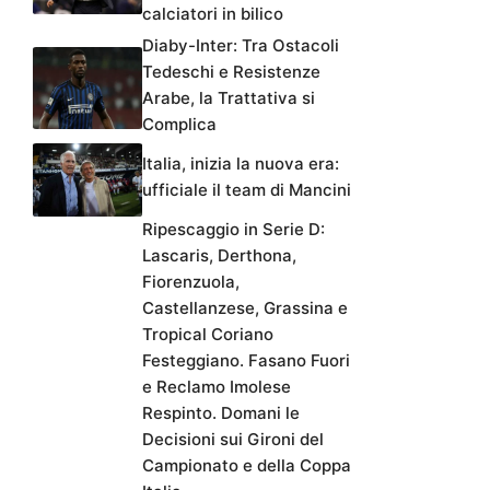
calciatori in bilico
Diaby-Inter: Tra Ostacoli
Tedeschi e Resistenze
Arabe, la Trattativa si
Complica
Italia, inizia la nuova era:
ufficiale il team di Mancini
Ripescaggio in Serie D:
Lascaris, Derthona,
Fiorenzuola,
Castellanzese, Grassina e
Tropical Coriano
Festeggiano. Fasano Fuori
e Reclamo Imolese
Respinto. Domani le
Decisioni sui Gironi del
Campionato e della Coppa