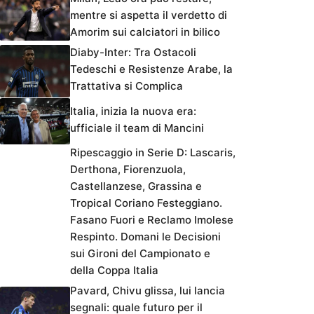
mentre si aspetta il verdetto di
Amorim sui calciatori in bilico
Diaby-Inter: Tra Ostacoli
Tedeschi e Resistenze Arabe, la
Trattativa si Complica
Italia, inizia la nuova era:
ufficiale il team di Mancini
Ripescaggio in Serie D: Lascaris,
Derthona, Fiorenzuola,
Castellanzese, Grassina e
Tropical Coriano Festeggiano.
Fasano Fuori e Reclamo Imolese
Respinto. Domani le Decisioni
sui Gironi del Campionato e
della Coppa Italia
Pavard, Chivu glissa, lui lancia
segnali: quale futuro per il