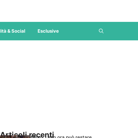
ità & Social
Esclusive
Articoli recenti
Milan, Leao ora può restare,