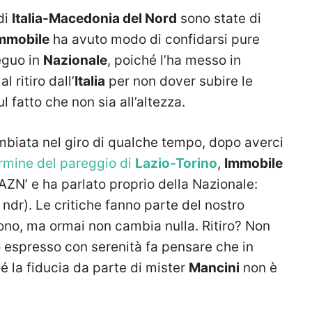
di
Italia-Macedonia del Nord
sono state di
Immobile
ha avuto modo di confidarsi pure
eguo in
Nazionale
, poiché l’ha messo in
 ritiro dall’
Italia
per non dover subire le
 fatto che non sia all’altezza.
mbiata nel giro di qualche tempo, dopo averci
rmine del pareggio di
Lazio-Torino
,
Immobile
DAZN’ e ha parlato proprio della Nazionale:
 ndr). Le critiche fanno parte del nostro
ono, ma ormai non cambia nulla. Ritiro? Non
io espresso con serenità fa pensare che in
é la fiducia da parte di mister
Mancini
non è