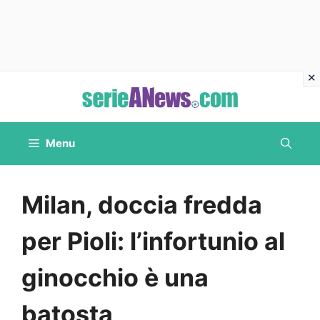
Vai
al
contenuto
Menu
Milan, doccia fredda
per Pioli: l’infortunio al
ginocchio è una
batosta