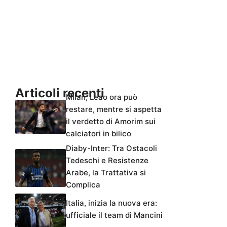
Articoli recenti
Milan, Leao ora può
restare, mentre si aspetta
il verdetto di Amorim sui
calciatori in bilico
Diaby-Inter: Tra Ostacoli
Tedeschi e Resistenze
Arabe, la Trattativa si
Complica
Italia, inizia la nuova era:
ufficiale il team di Mancini