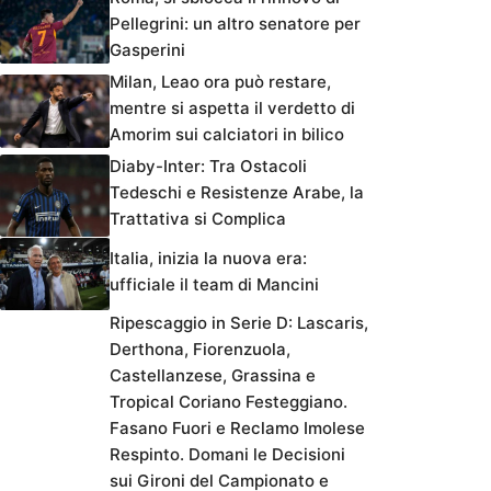
Pellegrini: un altro senatore per
Gasperini
Milan, Leao ora può restare,
mentre si aspetta il verdetto di
Amorim sui calciatori in bilico
Diaby-Inter: Tra Ostacoli
Tedeschi e Resistenze Arabe, la
Trattativa si Complica
Italia, inizia la nuova era:
ufficiale il team di Mancini
Ripescaggio in Serie D: Lascaris,
Derthona, Fiorenzuola,
Castellanzese, Grassina e
Tropical Coriano Festeggiano.
Fasano Fuori e Reclamo Imolese
Respinto. Domani le Decisioni
sui Gironi del Campionato e