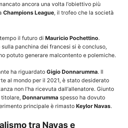
mancato ancora una volta l’obiettivo più
la
Champions League
, il trofeo che la società
 tempo il futuro di
Mauricio Pochettino
.
 sulla panchina dei francesi si è concluso,
no potuto generare malcontento e polemiche.
ante ha riguardato
Gigio Donnarumma
. Il
orte al mondo per il 2021, è stato desiderato
nza non l’ha ricevuta dall’allenatore. Giunto
titolare,
Donnarumma
spesso ha dovuto
ferimento principale è rimasto
Keylor Navas
.
alismo tra Navas e