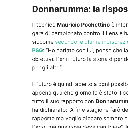
Donnarumma: la rispost
Il tecnico
Mauricio Pochettino
è inte
gara di campionato contro il Lens e h
siccome
secondo le ultime indiscrezio
PSG
: “Ho parlato con lui, penso che 
obiettivi. Per il futuro la storia dipe
per gli altri”.
Il futuro è quindi aperto a ogni possib
appena qualche giorno fa è stato il po
tutto il suo rapporto con
Donnarumm
ha dichiarato: “A fine stagione farò d
rapporto ma voglio giocare sempre e n
Parigi ma qualcosa deve cambiare”. In