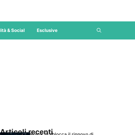
ità & Social
Esclusive
Articoli recenti
Roma, si sblocca il rinnovo di