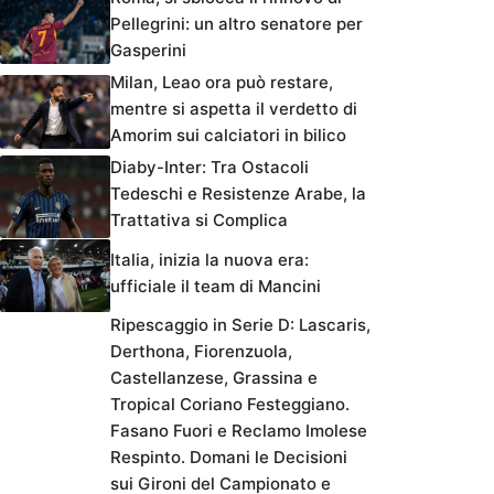
Pellegrini: un altro senatore per
Gasperini
Milan, Leao ora può restare,
mentre si aspetta il verdetto di
Amorim sui calciatori in bilico
Diaby-Inter: Tra Ostacoli
Tedeschi e Resistenze Arabe, la
Trattativa si Complica
Italia, inizia la nuova era:
ufficiale il team di Mancini
Ripescaggio in Serie D: Lascaris,
Derthona, Fiorenzuola,
Castellanzese, Grassina e
Tropical Coriano Festeggiano.
Fasano Fuori e Reclamo Imolese
Respinto. Domani le Decisioni
sui Gironi del Campionato e