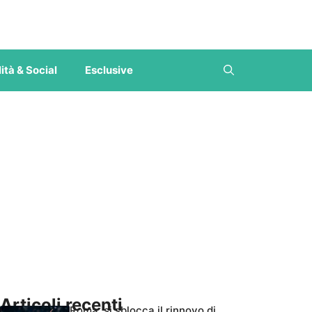
ità & Social
Esclusive
Articoli recenti
Roma, si sblocca il rinnovo di