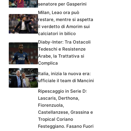
senatore per Gasperini
Milan, Leao ora può
restare, mentre si aspetta
il verdetto di Amorim sui
calciatori in bilico
Diaby-Inter: Tra Ostacoli
Tedeschi e Resistenze
Arabe, la Trattativa si
Complica
Italia, inizia la nuova era:
ufficiale il team di Mancini
Ripescaggio in Serie D:
Lascaris, Derthona,
Fiorenzuola,
Castellanzese, Grassina e
Tropical Coriano
Festeggiano. Fasano Fuori