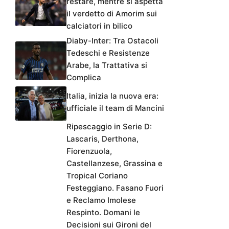
restare, mentre si aspetta
il verdetto di Amorim sui
calciatori in bilico
Diaby-Inter: Tra Ostacoli
Tedeschi e Resistenze
Arabe, la Trattativa si
Complica
Italia, inizia la nuova era:
ufficiale il team di Mancini
Ripescaggio in Serie D:
Lascaris, Derthona,
Fiorenzuola,
Castellanzese, Grassina e
Tropical Coriano
Festeggiano. Fasano Fuori
e Reclamo Imolese
Respinto. Domani le
Decisioni sui Gironi del