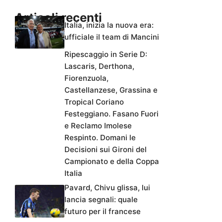
Articoli recenti
Italia, inizia la nuova era:
ufficiale il team di Mancini
Ripescaggio in Serie D:
Lascaris, Derthona,
Fiorenzuola,
Castellanzese, Grassina e
Tropical Coriano
Festeggiano. Fasano Fuori
e Reclamo Imolese
Respinto. Domani le
Decisioni sui Gironi del
Campionato e della Coppa
Italia
Pavard, Chivu glissa, lui
lancia segnali: quale
futuro per il francese