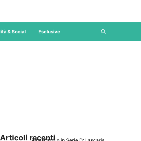
ità & Social
Esclusive
Articoli recenti
Ripescaggio in Serie D: Lascaris,