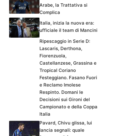
Arabe, la Trattativa si
Complica
Italia, inizia la nuova era:
ufficiale il team di Mancini
Ripescaggio in Serie D:
Lascaris, Derthona,
Fiorenzuola,
Castellanzese, Grassina e
Tropical Coriano
Festeggiano. Fasano Fuori
e Reclamo Imolese
Respinto. Domani le
Decisioni sui Gironi del
Campionato e della Coppa
Italia
Pavard, Chivu glissa, lui
lancia segnali: quale