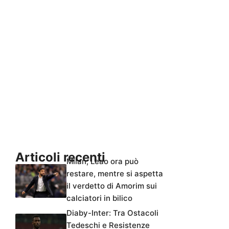
Articoli recenti
Milan, Leao ora può
restare, mentre si aspetta
il verdetto di Amorim sui
calciatori in bilico
Diaby-Inter: Tra Ostacoli
Tedeschi e Resistenze