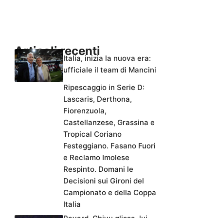
Articoli recenti
Italia, inizia la nuova era:
ufficiale il team di Mancini
Ripescaggio in Serie D:
Lascaris, Derthona,
Fiorenzuola,
Castellanzese, Grassina e
Tropical Coriano
Festeggiano. Fasano Fuori
e Reclamo Imolese
Respinto. Domani le
Decisioni sui Gironi del
Campionato e della Coppa
Italia