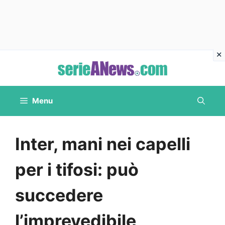
Vai
al
contenuto
Menu
Inter, mani nei capelli
per i tifosi: può
succedere
l’imprevedibile