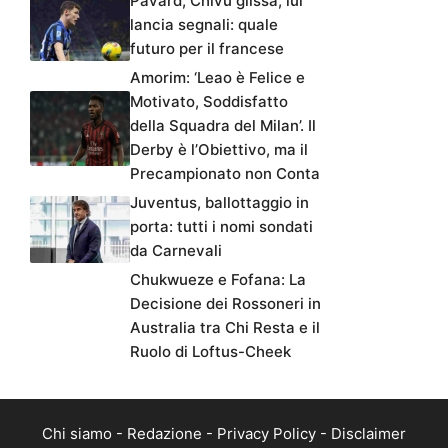
Pavard, Chivu glissa, lui
lancia segnali: quale
futuro per il francese
Amorim: ‘Leao è Felice e
Motivato, Soddisfatto
della Squadra del Milan’. Il
Derby è l’Obiettivo, ma il
Precampionato non Conta
Juventus, ballottaggio in
porta: tutti i nomi sondati
da Carnevali
Chukwueze e Fofana: La
Decisione dei Rossoneri in
Australia tra Chi Resta e il
Ruolo di Loftus-Cheek
Chi siamo
-
Redazione
-
Privacy Policy
-
Disclaimer