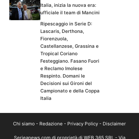
Italia, inizia la nuova era:
ufficiale il team di Mancini
Ripescaggio in Serie D:
Lascaris, Derthona,
Fiorenzuola,
Castellanzese, Grassina e
Tropical Coriano
Festeggiano. Fasano Fuori
e Reclamo Imolese
Respinto. Domani le
Decisioni sui Gironi del
Campionato e della Coppa
Italia
Chi siamo
-
Redazione
-
Privacy Policy
-
Disclaimer
Serieanews.com di proprietà di WEB 365 SRL - Via