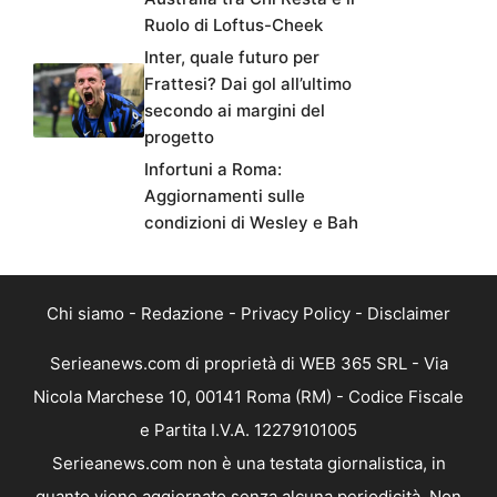
Ruolo di Loftus-Cheek
Inter, quale futuro per
Frattesi? Dai gol all’ultimo
secondo ai margini del
progetto
Infortuni a Roma:
Aggiornamenti sulle
condizioni di Wesley e Bah
Chi siamo
-
Redazione
-
Privacy Policy
-
Disclaimer
Serieanews.com di proprietà di WEB 365 SRL - Via
Nicola Marchese 10, 00141 Roma (RM) - Codice Fiscale
e Partita I.V.A. 12279101005
Serieanews.com non è una testata giornalistica, in
quanto viene aggiornato senza alcuna periodicità. Non