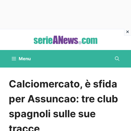
Vai
al
contenuto
Menu
Calciomercato, è sfida
per Assuncao: tre club
spagnoli sulle sue
tracce