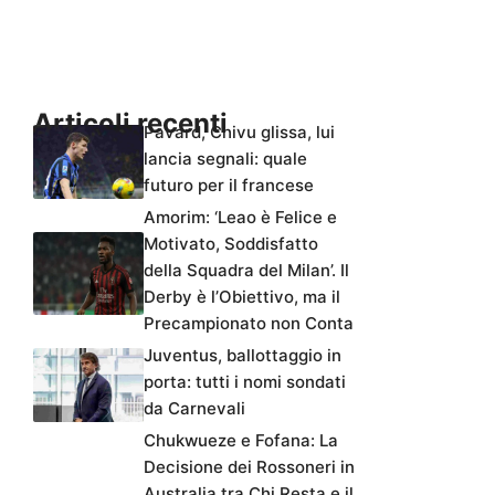
Articoli recenti
Pavard, Chivu glissa, lui
lancia segnali: quale
futuro per il francese
Amorim: ‘Leao è Felice e
Motivato, Soddisfatto
della Squadra del Milan’. Il
Derby è l’Obiettivo, ma il
Precampionato non Conta
Juventus, ballottaggio in
porta: tutti i nomi sondati
da Carnevali
Chukwueze e Fofana: La
Decisione dei Rossoneri in
Australia tra Chi Resta e il