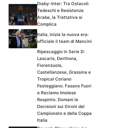
Diaby-Inter: Tra Ostacoli
Tedeschi e Resistenze
Arabe, la Trattativa si
Complica
Italia, inizia la nuova era:
ufficiale il team di Mancini
Ripescaggio in Serie D:
Lascaris, Derthona,
Fiorenzuola,
Castellanzese, Grassina e
Tropical Coriano
Festeggiano. Fasano Fuori
e Reclamo Imolese
Respinto. Domani le
Decisioni sui Gironi del
Campionato e della Coppa
Italia