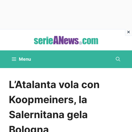
Vai
al
contenuto
Menu
L’Atalanta vola con
Koopmeiners, la
Salernitana gela
Bologna