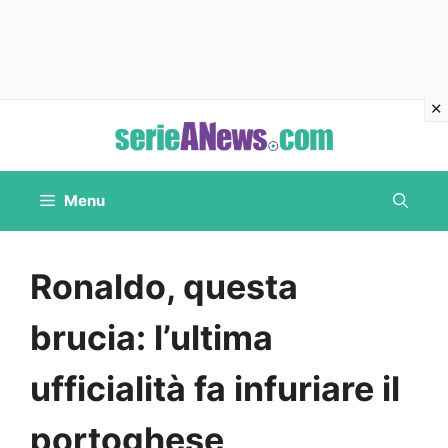
Vai
al
contenuto
Menu
Ronaldo, questa
brucia: l’ultima
ufficialità fa infuriare il
portoghese