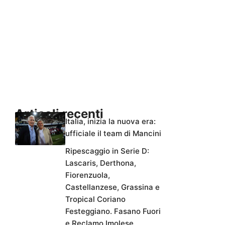
Articoli recenti
Italia, inizia la nuova era:
ufficiale il team di Mancini
Ripescaggio in Serie D:
Lascaris, Derthona,
Fiorenzuola,
Castellanzese, Grassina e
Tropical Coriano
Festeggiano. Fasano Fuori
e Reclamo Imolese