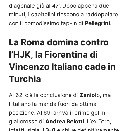
diagonale già al 47’. Dopo appena due
minuti, i capitolini riescono a raddoppiare
con il comodissimo tap-in di
Pellegrini.
La Roma domina contro
l’HJK, la Fiorentina di
Vincenzo Italiano cade in
Turchia
Al 62’ c’è la conclusione di
Zaniol
o, ma
l’italiano la manda fuori da ottima
posizione. Al 69’ arriva il primo gol in
giallorosso di
Andrea Belotti
. L’ex Toro,
infatti, sigla il
3-0
e chiue definitivamente