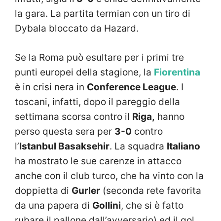
la gara. La partita termian con un tiro di
Dybala bloccato da Hazard.
Se la Roma può esultare per i primi tre
punti europei della stagione, la
Fiorentina
è in crisi nera in
Conference League
. I
toscani, infatti, dopo il pareggio della
settimana scorsa contro il
Riga,
hanno
perso questa sera per
3-0
contro
l’
Istanbul Basaksehir
. La squadra
Italiano
ha mostrato le sue carenze in attacco
anche con il club turco, che ha vinto con la
doppietta di
Gurler
(seconda rete favorita
da una papera di
Gollini
, che si è fatto
rubare il pallone dall’avversario) ed il gol